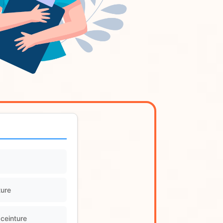
ture
 ceinture