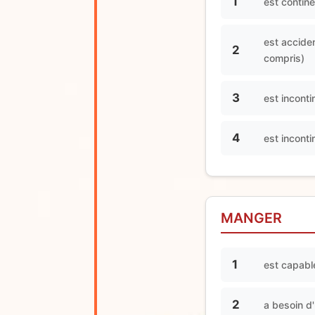
1
est contine
est acciden
2
compris)
3
est inconti
4
est inconti
MANGER
1
est capabl
2
a besoin d