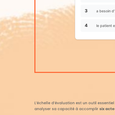
3
a besoin d'
4
le patient
L’échelle d’évaluation est un outil essentie
analyser sa capacité à accomplir
six act