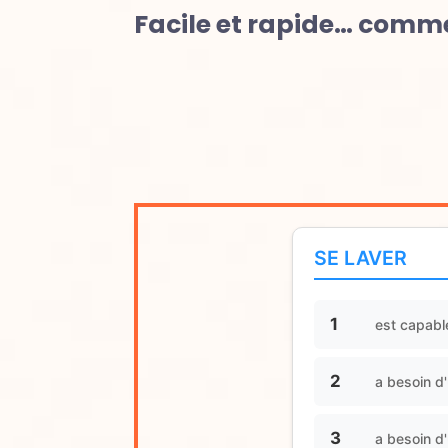
Facile et rapide… comme
SE LAVER
1
est capabl
2
a besoin d'
3
a besoin d'