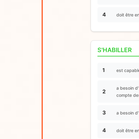
4
doit être 
S'HABILLER
1
est capabl
a besoin d'
2
compte des
3
a besoin d'
4
doit être e