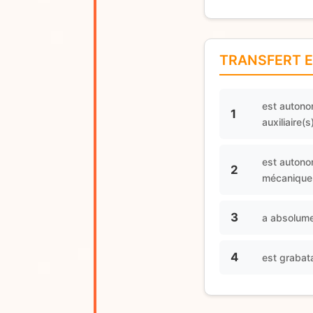
TRANSFERT 
est autono
1
auxiliaire(
est autonom
2
mécanique(s
3
a absolume
4
est grabat