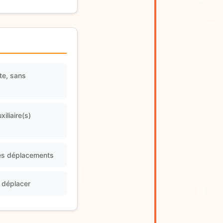
te, sans
iliaire(s)
ses déplacements
e déplacer