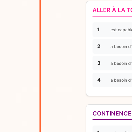
ALLER À LA T
1
est capable
2
a besoin d'
3
a besoin d'
4
a besoin d'
CONTINENCE