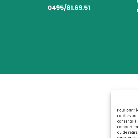
0495/81.69.51
Pour offrir 
cookies pou
consentir à
comportement
ou de retire
caractéristi