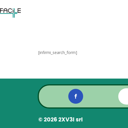
[infirmi_search_form]
© 2026 2XV3I srl