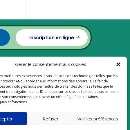
Inscription en ligne
Accueil
Tarif
Inscription
Gérer le consentement aux cookies
Calcul d’échelle de Katz
Documents
les meilleures expériences, nous utilisons des technologies telles que les
Contact
Blog
r stocker et/ou accéder aux informations des appareils. Le fait de
 ces technologies nous permettra de traiter des données telles que le
 de navigation ou les ID uniques sur ce site. Le fait de ne pas consentir
Politique en matière de cookies
r son consentement peut avoir un effet négatif sur certaines
ques et fonctions.
Conditions générales d'utilisation
cepter
Refuser
Voir les préférences