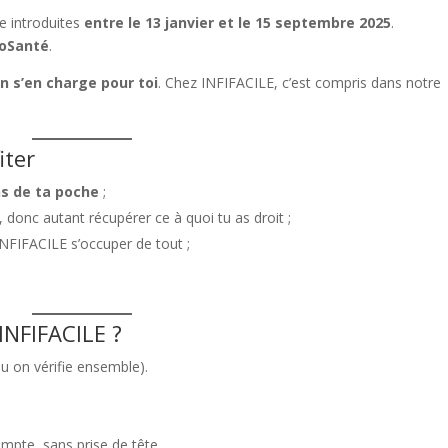
e introduites
entre le 13 janvier et le 15 septembre 2025
.
oSanté
.
n s’en charge pour toi
. Chez INFIFACILE, c’est compris dans notre
iter
s de ta poche
;
, donc autant récupérer ce à quoi tu as droit ;
INFIFACILE s’occuper de tout ;
.
INFIFACILE ?
ou on vérifie ensemble).
mpte, sans prise de tête.