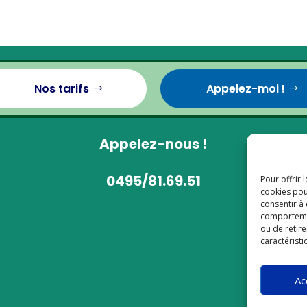
Nos tarifs
Appelez-moi !
Appelez-nous !
0495/81.69.51
Pour offrir 
cookies pou
consentir à
comportement
ou de retire
caractéristi
Ac