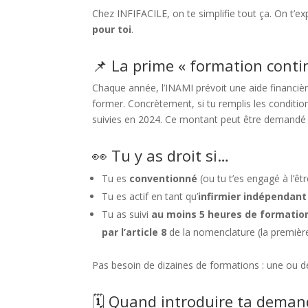
Chez INFIFACILE, on te simplifie tout ça. On t’
pour toi
.
📌 La prime « formation contin
Chaque année, l’INAMI prévoit une aide financière
former. Concrètement, si tu remplis les conditi
suivies en 2024. Ce montant peut être demand
👀 Tu y as droit si…
Tu es
conventionné
(ou tu t’es engagé à l’êt
Tu es actif en tant qu’
infirmier indépendant
Tu as suivi
au moins 5 heures de formatio
par l’article 8
de la nomenclature (la première
Pas besoin de dizaines de formations : une ou de
🗓️ Quand introduire ta deman