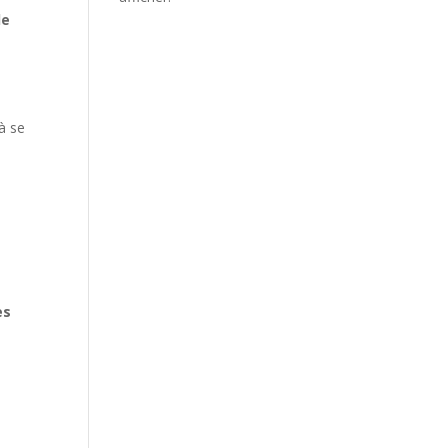
de
à se
es